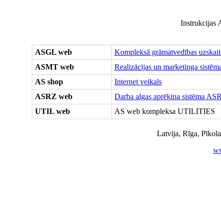
Instrukcijas
ASGL web
Kompleksā grāmatvedības uzskaite
ASMT web
Realizācijas un marketinga sistēma
AS shop
Internet veikals
ASRZ web
Darba algas aprēķina sistēma A
UTIL web
AS web kompleksa UTILITIES
Latvija, Rīga, Pīkol
ww